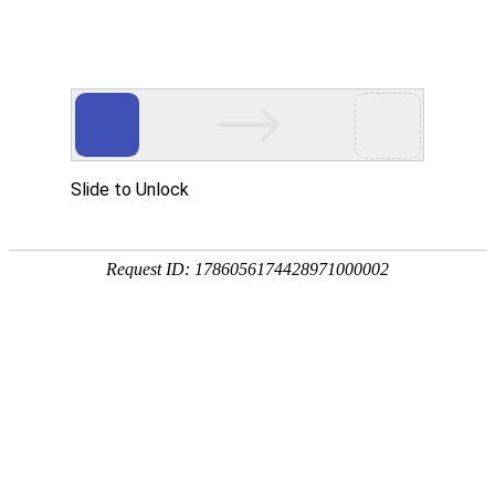
欢迎访问西安市归国华侨联合会官网！
新城区侨联召开第一届四次全委（扩
大）会议
2026-06-05 来源:新城区侨联
5月29日，新城区
侨联
召开第一届四次全委（扩大）会
议。区委常委、统战部部长陈美蓉，市侨联兼职副主席王珑
出席会议并讲话，特邀全国归侨先进个人、国家特聘专家、
西交大领军二级教授、新城区名誉主席云峰做分享，区侨联